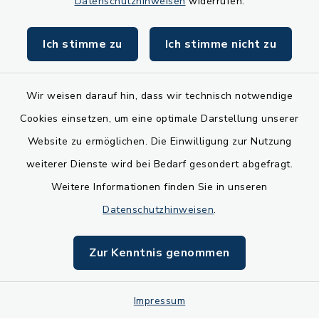
Datenschutzhinweisen
widerrufen.
Ich stimme zu
Ich stimme nicht zu
Wer hat diese Seite gemacht?
Wir weisen darauf hin, dass wir technisch notwendige
Barriere-Freiheit in Schwerer Sprache
Cookies einsetzen, um eine optimale Darstellung unserer
Website zu ermöglichen. Die Einwilligung zur Nutzung
Infos zum Daten-Schutz in Schwerer
weiterer Dienste wird bei Bedarf gesondert abgefragt.
Sprache
Weitere Informationen finden Sie in unseren
Infos zum Datenschutz in Leichter
Datenschutzhinweisen
.
Sprache
Zur Kenntnis genommen
Impressum in Schwerer Sprache
Sitemap
Impressum