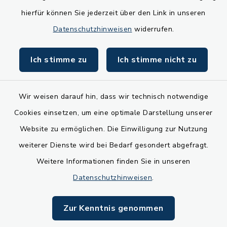
hierfür können Sie jederzeit über den Link in unseren
Datenschutzhinweisen
widerrufen.
Ich stimme zu
Ich stimme nicht zu
Wer hat diese Seite gemacht?
Wir weisen darauf hin, dass wir technisch notwendige
Barriere-Freiheit in Schwerer Sprache
Cookies einsetzen, um eine optimale Darstellung unserer
Website zu ermöglichen. Die Einwilligung zur Nutzung
Infos zum Daten-Schutz in Schwerer
weiterer Dienste wird bei Bedarf gesondert abgefragt.
Sprache
Weitere Informationen finden Sie in unseren
Infos zum Datenschutz in Leichter
Datenschutzhinweisen
.
Sprache
Zur Kenntnis genommen
Impressum in Schwerer Sprache